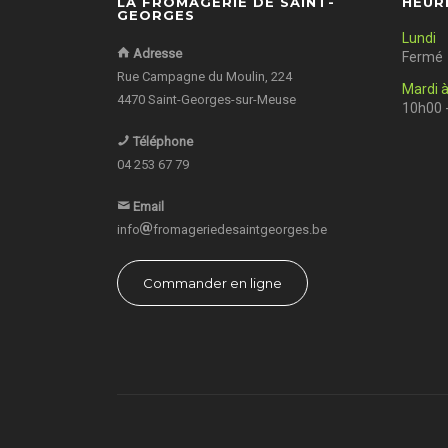
LA FROMAGERIE DE SAINT-
HEUR
GEORGES
Lundi
Adresse
Fermé
Rue Campagne du Moulin, 224
Mardi 
4470 Saint-Georges-sur-Meuse
10h00 
Téléphone
04 253 67 79
Email
info
fromageriedesaintgeorges.be
Commander en ligne