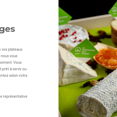
ages
s vos plateaux
, nous vous
 moment. Vous
 prêt à servir ou
entez selon votre
ée représentative